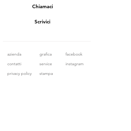
Chiamaci
Scrivici
azienda
grafica
facebook
contatti
service
instagram
privacy policy
stampa
codice etico
Resta aggiornato sulle novità!
Iscriviti ora