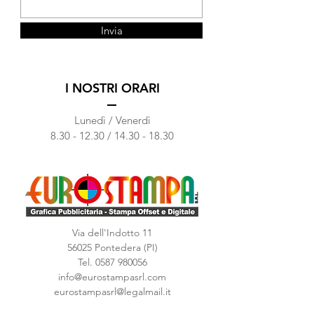
Invia
I NOSTRI ORARI
Lunedì / Venerdì
​​8.30 - 12.30 /
14.30 - 18.30
Via dell'Indotto 11
56025 Pontedera (PI)
Tel.
0587 980056
info@eurostampasrl.com
eurostampasrl@legalmail.it