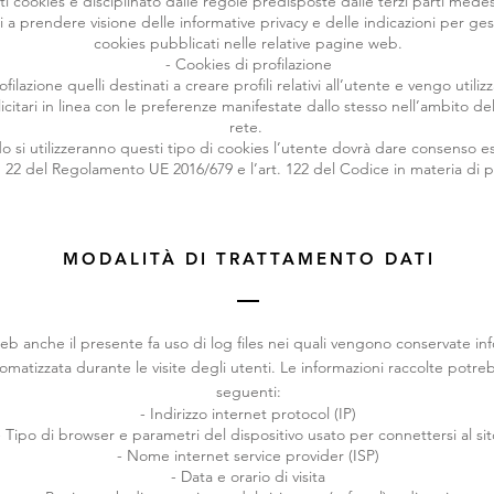
sti cookies è disciplinato dalle regole predisposte dalle terzi parti mede
ti a prendere visione delle informative privacy e delle indicazioni per gesti
cookies pubblicati nelle relative pagine web.
- Cookies di profilazione
ilazione quelli destinati a creare profili relativi all’utente e vengo utilizza
itari in linea con le preferenze manifestate dallo stesso nell’ambito del
rete.
 si utilizzeranno questi tipo di cookies l’utente dovrà dare consenso es
t. 22 del Regolamento UE 2016/679 e l’art. 122 del Codice in materia di p
MODALITÀ DI TRATTAMENTO DATI
web anche il presente fa uso di log files nei quali vengono conservate in
omatizzata durante le visite degli utenti. Le informazioni raccolte potre
seguenti:
- Indirizzo internet protocol (IP)
- Tipo di browser e parametri del dispositivo usato per connettersi al sit
- Nome internet service provider (ISP)
- Data e orario di visita