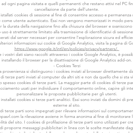
in ad ogni pagina visitata e quelli permanenti che restano attivi nel PC fi
cancellazione da parte dell’utente.
stallati cookies di sessione al fine di consentire accesso e permanenza n
e come utente autenticato. Essi non vengono memorizzati in modo per
 la durata della navigazione fino alla chiusura del browser e svaniscono
ro uso è strettamente limitato alla trasmissione di identificativi di sessione
erati dal server necessari per consentire l’esplorazione sicura ed efficie
lteriori informazioni sui cookie di Google Analytics, visita la pagina di 
https://www.google.it/intl/en/policies/privacy/partners/.
 i vostri dati siano raccolti attraverso i cookie Google Analytics, è possib
installando il browser per la disattivazione di Google Analytics add-on.
- Cookies Terzi
la provenienza si distinguono i cookies inviati al browser direttamente dal
 di terze parti inviati al computer da altri siti e non da quello che si sta v
spesso cookies di terze parti. La maggior parte di cookies di terze part
acciamento usati per individuare il comportamento online, capire gli inte
personalizzare le proposte pubblicitarie per gli utenti.
nstallati cookies si terze parti analitici. Essi sono inviati da domini di pr
esterne al sito.
ci di terze parti sono impegnati per rilevare informazioni sul comportame
pasrl.com
la rilevazione avviene in forma anonima al fine di monitorare l
lità del sito. I cookies di profilazione di terze parti sono utilizzati per crea
ne di proporre messaggi pubblicitari in linea con le scelte manifestate da