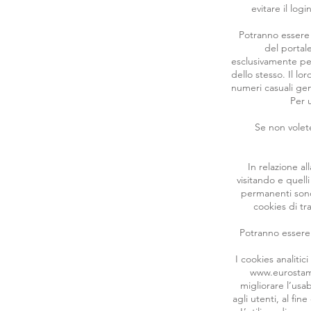
evitare il log
Potranno essere i
del portal
esclusivamente per
dello stesso. Il lo
numeri casuali gen
Per u
Se non volete
In relazione al
visitando e quelli
permanenti sono 
cookies di tr
Potranno essere i
I cookies analiti
www.eurostam
migliorare l’usabi
agli utenti, al fi