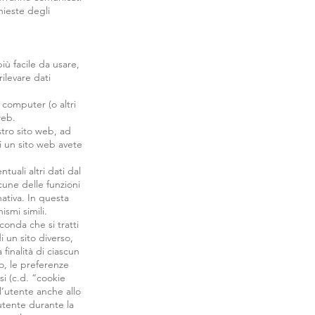
hieste degli
iù facile da usare,
rilevare dati
 computer (o altri
 web.
stro sito web, ad
i un sito web avete
uali altri dati dal
lcune delle funzioni
ativa. In questa
ismi simili.
conda che si tratti
i un sito diverso,
 finalità di ciascun
io, le preferenze
si (c.d. “cookie
ll’utente anche allo
’utente durante la