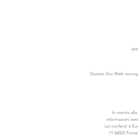
azi
Questo Sito Web raccogli
In merito all
informazioni aven
Lei conferiti è E
11 56025 Pontede