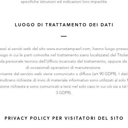
specifiche istruzioni ed indicazioni loro impartite.
LUOGO DI TRATTAMENTO DEI DATI
essi ai servizi web del sito
www.eurostampasrl.com
, hanno luogo presso
luogo in cui le parti coinvolte nel trattamento siano localizzate) del Titol
 da personale tecnico dell’Ufficio incaricato del trattamento, oppure da e
di occasionali operazioni di manutenzione.
vante dal servizio web viene comunicato o diffuso (art 90 GDPR). I dati 
noltrano richieste di invio di materiale informativo sono utilizzati al solo 
azione richiesta e sono comunicati a terzi nel solo caso in cui ciò sia a tal 
3 GDPR).
PRIVACY POLICY PER VISITATORI DEL SITO