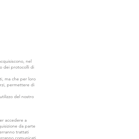
I
acquisiscono, nel
 dei protocolli di
ti, ma che per loro
rzi, permettere di
tilizzo del nostro
 per accedere a
quisizione da parte
erranno trattati
 verranno comunicati