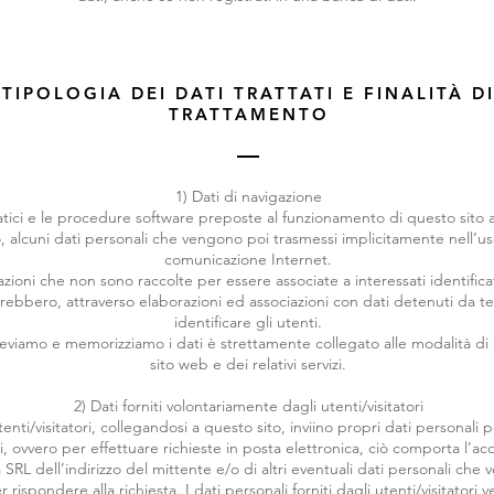
TIPOLOGIA DEI DATI TRATTATI E FINALITÀ D
TRATTAMENTO
1) Dati di navigazione
matici e le procedure software preposte al funzionamento di questo sito 
, alcuni dati personali che vengono poi trasmessi implicitamente nell’uso
comunicazione Internet.
mazioni che non sono raccolte per essere associate a interessati identifica
rebbero, attraverso elaborazioni ed associazioni con dati detenuti da te
identificare gli utenti.
leviamo e memorizziamo i dati è strettamente collegato alle modalità di u
sito web e dei relativi servizi.
2) Dati forniti volontariamente dagli utenti/visitatori
tenti/visitatori, collegandosi a questo sito, inviino propri dati personali
i, ovvero per effettuare richieste in posta elettronica, ciò comporta l’ac
RL dell’indirizzo del mittente e/o di altri eventuali dati personali che v
rispondere alla richiesta. I dati personali forniti dagli utenti/visitatori