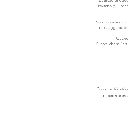
L’utilizzo di que
invitano gli uten
Sono cookie di prof
messaggi pubblic
Quando
Si applicherà l’ar
Come tutti i siti 
in maniera aut