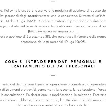
cy Policy ha lo scopo di descrivere le modalità di gestione di questo sito
ti personali degli utenti/visitatori che lo consultano. Si tratta di un’inf
’art. 13 del D. Lgs. 196/03 - Codice in materia di protezione dei dati per
llegano al sito web e usufruiscono dei relativi servizi web a partire dall'in
[
https://www.eurostampasrl.com
].
rietà e gestione di Eurostampa SRL che garantisce il rispetto della norma
protezione dei dati personali (D.Lgs 196/03).
COSA SI INTENDE PER DATI PERSONALI E
TRATTAMENTO DEI DATI PERSONALI
amento dei dati personali qualsiasi operazione o complesso di operazioni
io di strumenti elettronici, concernenti la raccolta, la registrazione, l’orga
la consultazione, l’elaborazione, la modificazione, la selezione, l’estrazion
erconnessione, il blocco, la comunicazione, la diffusione, la cancellazione e
dati, anche se non registrati in una banca di dati.