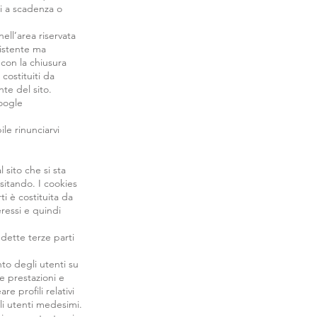
ni a scadenza o
ell’area riservata
sistente ma
 con la chiusura
 costituiti da
nte del sito.
Google
ile rinunciarvi
 sito che si sta
isitando. I cookies
i è costituita da
ressi e quindi
edette terze parti
nto degli utenti su
e prestazioni e
re profili relativi
gli utenti medesimi.