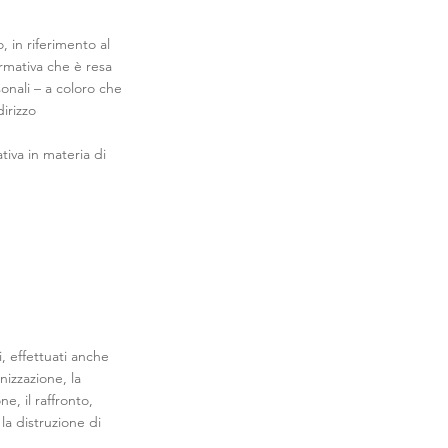
, in riferimento al
ormativa che è resa
sonali – a coloro che
dirizzo
tiva in materia di
, effettuati anche
nizzazione, la
e, il raffronto,
 la distruzione di