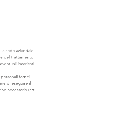
 la sede aziendale
are del trattamento
ventuali incaricati
personali forniti
fine di eseguire il
fine necessario (art