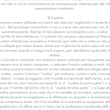
o nel caso in cui la comunicazione sia necessaria per ottemperare alle ric
utenti/visitatori medesimi.
3) Cookies
ossono essere utilizzate sul nostro sito web per migliorarlo e renderlo p
sicuri. Tali tecnologie consentono a noi, o a terzi che operano per noi, di 
automaticamente. Esempi di tali soluzioni tecnologiche sono i cookie.
coli file di testo (lettera e / o numeri) che vengono depositati sul Vostro
ositivi utilizzati per accedere a Internet) ogni volta che si visita un sito
 utilizzati per motivi diversi, anche per migliorare la vostra visita nel no
 connessi quando si naviga tra le pagine, per identificare quali parti d
visitato.
i sul proprio computer non possono essere utilizzati per recuperare event
passare virus al vostro computer, o catturare il vostro indirizzo e-mail. A
cookie possono essere ottenuti anche utilizzando della tecnologia altern
i cookie, usiamo il termine “cookie” per indicare i cookie e tutti i meccan
istinti: in base al soggetto che li installa sul terminale dell’utente, a se
ore del sito che l’utente sta visitando (c.d. “cookie di prima parte”) o d
ie per il tramite del primo sito (c.d. “cookie di terza parte” ); in base alla
cookie permettono al sito web che li ha installati di ricordare, ad esemp
utente durante la navigazione o di effettuare un acquisto o di autenticar
okie consentono al sito che li ha installati di monitorare la navigazione de
pubblicità o di offrire servizi in linea con le preferenze manifestate dall