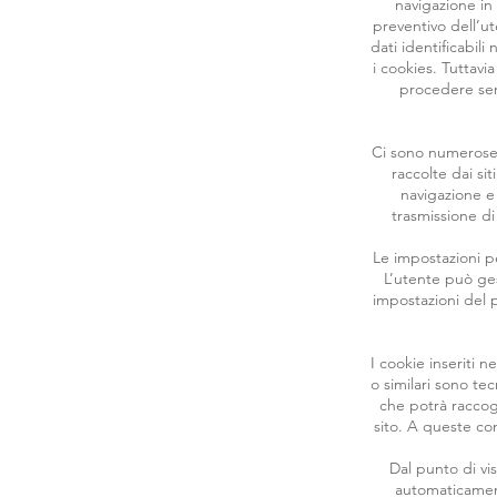
navigazione in 
preventivo dell’ut
dati identificabili
i cookies. Tuttavi
procedere senz
Ci sono numerose 
raccolte dai si
navigazione e 
trasmissione di
Le impostazioni pe
L’utente può ges
impostazioni del p
I cookie inseriti 
o similari sono tecn
che potrà raccog
sito. A queste con
Dal punto di vi
automaticament