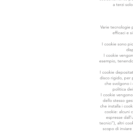
a terzi sol
Varie tecnologie p
efficaci e 
I cookie sono pic
disp
I cookie vengono
esempio, tenendovi
I cookie depositat
disco rigido, per 
che svolgono i 
politica de
I cookie vengono d
dello stesso gest
che installa i cook
cookie: alcuni 
espresse dall’
tecnici”), altri co
scopo di inviare 