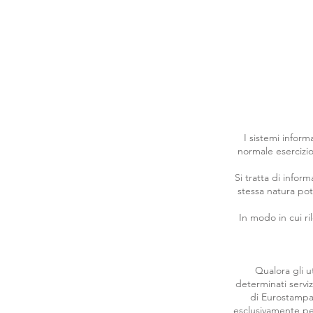
I sistemi infor
normale esercizio
Si tratta di infor
stessa natura pot
In modo in cui ri
Qualora gli u
determinati serviz
di Eurostampa S
esclusivamente per 