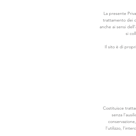
La presente Priva
trattamento dei da
anche ai sensi dell
si co
Il sito è di prop
Costituisce tratt
senza l’ausil
conservazione, 
l’utilizzo, l’int