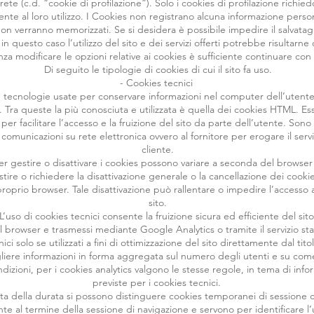
rete (c.d. “cookie di profilazione”). Solo i cookies di profilazione richie
ente al loro utilizzo. I Cookies non registrano alcuna informazione person
 non verranno memorizzati. Se si desidera è possibile impedire il salvatagg
a in questo caso l’utilizzo del sito e dei servizi offerti potrebbe risulta
a modificare le opzioni relative ai cookies è sufficiente continuare con 
Di seguito le tipologie di cookies di cui il sito fa uso.
- Cookies tecnici
tecnologie usate per conservare informazioni nel computer dell’utent
ti. Tra queste la più conosciuta e utilizzata è quella dei cookies HTML. Es
per facilitare l’accesso e la fruizione del sito da parte dell’utente. Sono
 comunicazioni su rete elettronica ovvero al fornitore per erogare il servi
cliente.
r gestire o disattivare i cookies possono variare a seconda del browser i
tire o richiedere la disattivazione generale o la cancellazione dei cooki
roprio browser. Tale disattivazione può rallentare o impedire l’accesso 
sito.
L’uso di cookies tecnici consente la fruizione sicura ed efficiente del sito
nel browser e trasmessi mediante Google Analytics o tramite il servizio st
ici solo se utilizzati a fini di ottimizzazione del sito direttamente dal tito
liere informazioni in forma aggregata sul numero degli utenti e su come 
dizioni, per i cookies analytics valgono le stesse regole, in tema di inf
previste per i cookies tecnici.
sta della durata si possono distinguere cookies temporanei di sessione c
e al termine della sessione di navigazione e servono per identificare l