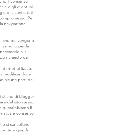
dono il consenso
ale e gli eventuali
io di alcuni o tutti
rne compromesso. Per
la navigazione.
e, che poi vengono
si servono per la
 necessarie alla
zio richiesto dal
nternet utilizzato.
es modificando le
ad alcune parti del
.
atistiche di Blogger
lare del sito stesso,
questi visitano il
ormativa e consenso
he si cancellano
’utente e quindi