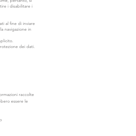
sime, pertanto, si
re i disabilitare i
ti al fine di inviare
la navigazione in
plicito.
rotezione dei dati.
formazioni raccolte
bbero essere le
o